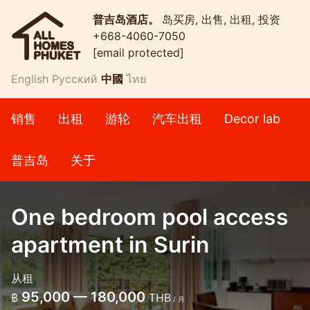
普吉岛酒店。
岛买房, 出售, 出租, 投资
+668-4060-7050
[email protected]
English
Русский
中國
ไทย
销售
出租
游轮
汽车出租
Decor lab
普吉岛
关于
One bedroom pool access
apartment in Surin
从租
95,000 — 180,000
฿
THB
/ 月