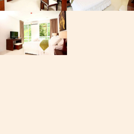
Телеф
+668-40
Время на
01:55