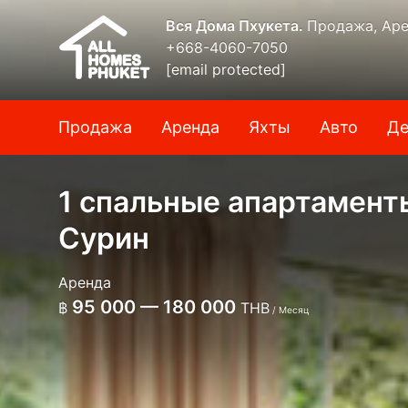
Вся Дома Пхукета.
Продажа, Аре
+668-4060-7050
[email protected]
Продажа
Аренда
Яхты
Авто
Де
1 спальные апартаменты
Сурин
Аренда
95 000 — 180 000
฿
THB
/ Месяц