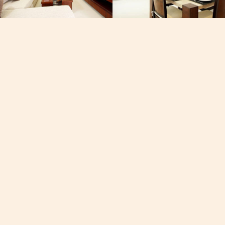
он, Вайбер, Вотсап
Посмотреть карту
60-7050
19/102 Му 8, Восточная Ча
Фишермен Уэй
 Пхукете
Чалонг, Пхукет, Таиланд
AM
fire
dev