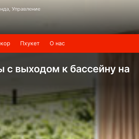
нда, Управление
кор
Пхукет
О нас
 с выходом к бассейну на