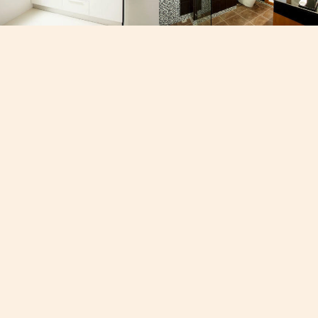
Почта
офа,
[email protected]