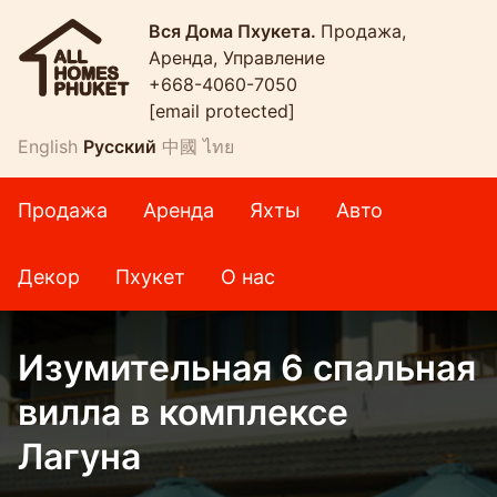
Вся Дома Пхукета.
Продажа,
Аренда, Управление
+668-4060-7050
[email protected]
English
Русский
中國
ไทย
Продажа
Аренда
Яхты
Авто
Декор
Пхукет
О нас
Изумительная 6 спальная
вилла в комплексе
Лагуна