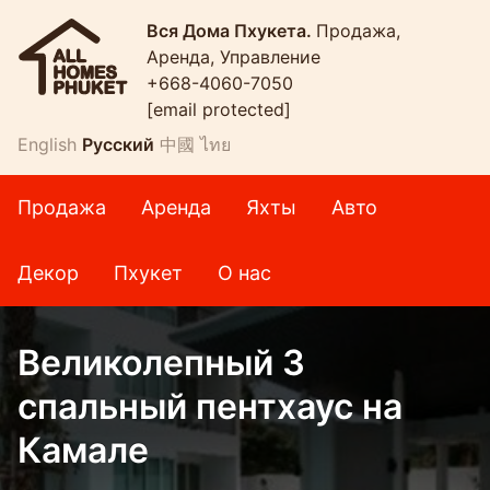
Вся Дома Пхукета.
Продажа,
Аренда, Управление
+668-4060-7050
[email protected]
English
Русский
中國
ไทย
Продажа
Аренда
Яхты
Авто
Декор
Пхукет
О нас
Великолепный 3
спальный пентхаус на
Камале