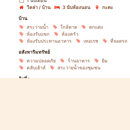
1 นับเดือน
วิลล่า / บ้าน
3 นับห้องนอน
กะตะ
บ้าน
สระว่ายน้ำ
ใกล้หาด
ตกแต่ง
ห้องรับแขก
ห้องครัว
ห้องรับประทานอาหาร
เทอเรซ
ที่จอดรถ
อสังหาริมทรัพย์
ความปลอดภัย
ร้านอาหาร
ยิม
คลับเฮ้าส์
สระว่ายน้ำของชุมชน
ลิฟวิ่ง
ตู้เย็น
เครื่องซักผ้า
เครื่องล้างจาน
ไมโครเวฟ
เตาอบ
อินเทอร์เน็ต
เครื่องปรับอากาศ
ทีวีดาวเทียม
บริการ
ปลูกต้นไม้
บริการดูแล