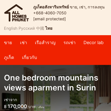
ภูเก็ตอสังหาริมทรัพย์
ขาย, เช่า, การลงทุน
+668-4060-7050
[email protected]
English
Русский
中國
ไทย
ขาย
เช่า
เรือสำราญ
รถเช่า
Decor lab
ภูเก็ต
เกี่ยวกับ
One bedroom mountains
views aparment in Surin
เช่าจาก
170,000
฿
บาท
/ เดือน