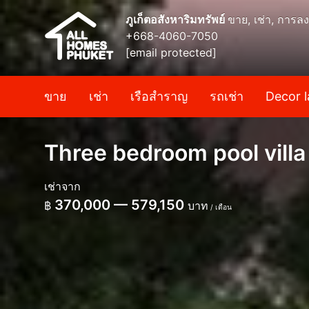
ภูเก็ตอสังหาริมทรัพย์
ขาย, เช่า, การลง
+668-4060-7050
[email protected]
ขาย
เช่า
เรือสำราญ
รถเช่า
Decor l
Three bedroom pool villa
เช่าจาก
370,000 — 579,150
฿
บาท
/ เดือน