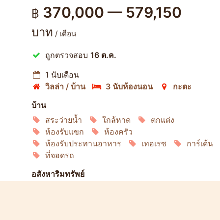
370,000 — 579,150
฿
บาท
/ เดือน
ถูกตรวจสอบ
16 ต.ค.
1 นับเดือน
วิลล่า / บ้าน
3 นับห้องนอน
กะตะ
บ้าน
สระว่ายน้ำ
ใกล้หาด
ตกแต่ง
ห้องรับแขก
ห้องครัว
ห้องรับประทานอาหาร
เทอเรซ
การ์เด้น
ที่จอดรถ
อสังหาริมทรัพย์
ความปลอดภัย
ร้านอาหาร
ยิม
คลับเฮ้าส์
สระว่ายน้ำของชุมชน
ลิฟวิ่ง