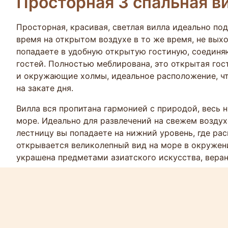
Просторная 3 спальная в
Просторная, красивая, светлая вилла идеально по
время на открытом воздухе в то же время, не выхо
попадаете в удобную открытую гостиную, соедин
гостей. Полностью меблирована, это открытая гос
и окружающие холмы, идеальное расположение, ч
на закате дня.
Вилла вся пропитана гармонией с природой, весь 
море. Идеально для развлечений на свежем воздух
лестницу вы попадаете на нижний уровень, где ра
открывается великолепный вид на море в окружен
украшена предметами азиатского искусства, вера
спрятаться от солнца или дождя.
Тайская сала (беседка) и бассейн с бесконечным к
редким видом на заливы Банг Тао и Сурин, панорма
того кабинет, который может быть легко преобраз
гранитной барной стойкой, эта вилла идеально под