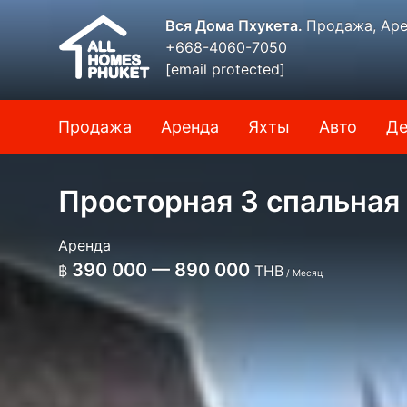
Вся Дома Пхукета.
Продажа, Аре
+668-4060-7050
[email protected]
Продажа
Аренда
Яхты
Авто
Де
Просторная 3 спальная
Аренда
390 000 — 890 000
฿
THB
/ Месяц