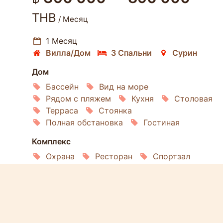
THB
/ Месяц
1 Месяц
Вилла/Дом
3 Спальни
Сурин
Дом
Бассейн
Вид на море
Рядом с пляжем
Кухня
Столовая
Терраса
Стоянка
Полная обстановка
Гостиная
Комплекс
Охрана
Ресторан
Спортзал
Проживание
Посудомойка
Микроволновка
Духовка
Интернет
Кондиционирование
Спутниковое ТВ