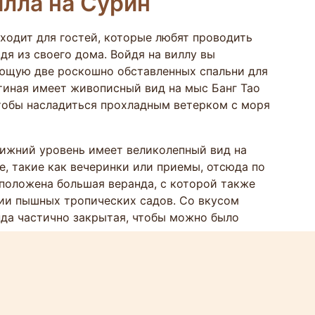
илла на Сурин
дходит для гостей, которые любят проводить
дя из своего дома. Войдя на виллу вы
яющую две роскошно обставленных спальни для
тиная имеет живописный вид на мыс Банг Тао
тобы насладиться прохладным ветерком с моря
нижний уровень имеет великолепный вид на
е, такие как вечеринки или приемы, отсюда по
сположена большая веранда, с которой также
ии пышных тропических садов. Со вкусом
нда частично закрытая, чтобы можно было
раем удачно разработан, чтобы насладиться
ный вид. На вилле есть две гостиные и, кроме
ован в четвертую спальню. В комплекте с
ходит для развлечений, а также частного