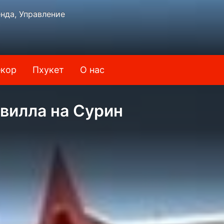
нда, Управление
кор
Пхукет
О нас
 вилла на Сурин