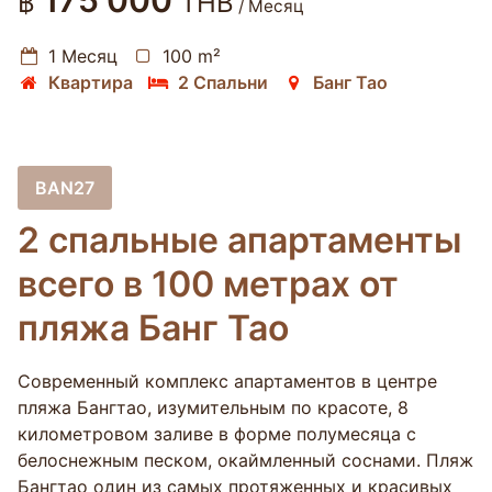
175 000
฿
THB
/ Месяц
1 Месяц
100 m²
Квартира
2 Спальни
Банг Тао
BAN27
2 спальные апартаменты
всего в 100 метрах от
пляжа Банг Тао
Cовременный комплекс апартаментов в центре
пляжа Бангтао, изумительным по красоте, 8
километровом заливе в форме полумесяца с
белоснежным песком, окаймленный соснами. Пляж
Бангтао один из самых протяженных и красивых