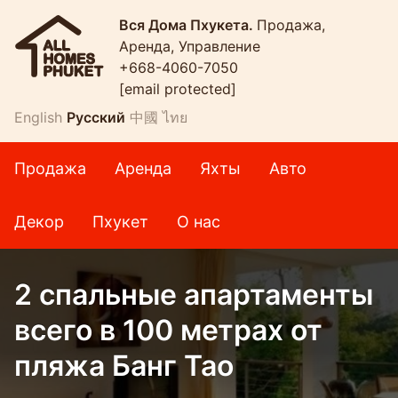
Вся Дома Пхукета.
Продажа,
Аренда, Управление
+668-4060-7050
[email protected]
English
Русский
中國
ไทย
Продажа
Аренда
Яхты
Авто
Декор
Пхукет
О нас
2 спальные апартаменты
всего в 100 метрах от
пляжа Банг Тао