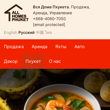
Вся Дома Пхукета.
Продажа,
Аренда, Управление
+668-4060-7050
[email protected]
English
Русский
中國
ไทย
Продажа
Аренда
Яхты
Авто
Декор
Пхукет
О нас