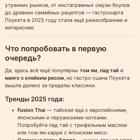
утренних рынков, от инстаграмных смузи-боулов
до древних семейных рецептов — гастрокарта
Пхукета в 2025 году стала ещё разнообразнее и
интереснее.
Что попробовать в первую
очередь?
Да, здесь всё ещё популярны
том ям
,
пад тай
и
манго с клейким рисом
, но гастро-сцена Пхукета
вышла далеко за пределы классики.
Тренды 2025 года:
Fusion Thai
— тайская еда с европейскими,
японскими и перуанскими нотками.
Попробуйте пад тай с трюфельным маслом
или том ям карри с японским мисо.
Сезонные веган-блюда
— кухни, где нет мяса,