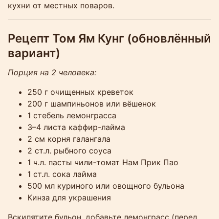
кухни от местных поваров.
Рецепт Том Ям Кунг (обновлённый
вариант)
Порция на 2 человека:
250 г очищенных креветок
200 г шампиньонов или вёшенок
1 стебель лемонграсса
3–4 листа каффир-лайма
2 см корня галангала
2 ст.л. рыбного соуса
1 ч.л. пасты чили-томат Нам Прик Пао
1 ст.л. сока лайма
500 мл куриного или овощного бульона
Кинза для украшения
Вскипятите бульон, добавьте лемонграсс (перед