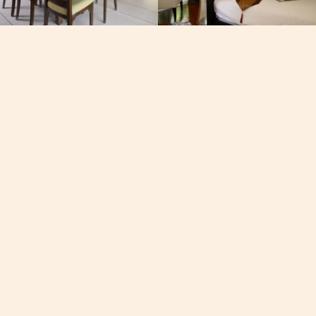
Почта
офа,
[email protected]