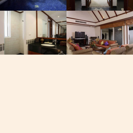
он, Вайбер, Вотсап
Посмотреть карту
60-7050
19/102 Му 8, Восточная Ча
Фишермен Уэй
 Пхукете
Чалонг, Пхукет, Таиланд
AM
fire
dev