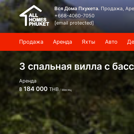
Вся Дома Пхукета.
Продажа, Аре
+668-4060-7050
[email protected]
Продажа
Аренда
Яхты
Авто
Де
3 спальная вилла с бас
Аренда
184 000
฿
THB
/ Месяц