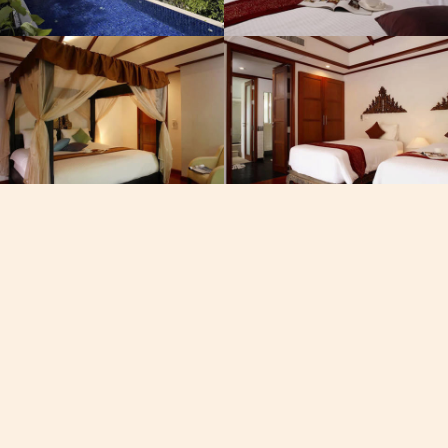
Телеф
+668-40
Время на
05:16