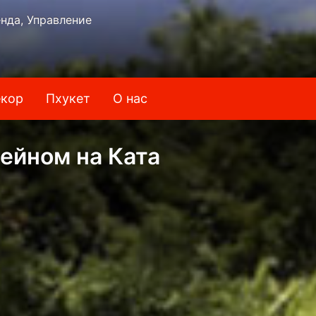
нда, Управление
кор
Пхукет
О нас
сейном на Ката