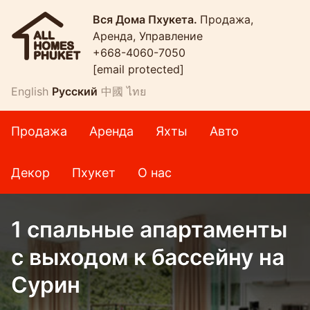
Вся Дома Пхукета.
Продажа,
Аренда, Управление
+668-4060-7050
[email protected]
English
Русский
中國
ไทย
Продажа
Аренда
Яхты
Авто
Декор
Пхукет
О нас
1 спальные апартаменты
с выходом к бассейну на
Сурин